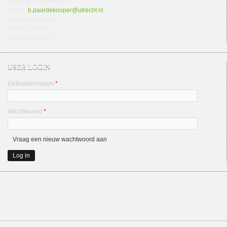
Brechtje Paardekooper
e-mail:
b.paardekooper@utrecht.nl
Gemeente Utrecht
Postbus 16200
3500 CE Utrecht
USER LOGIN
Gebruikersnaam
*
Wachtwoord
*
Vraag een nieuw wachtwoord aan