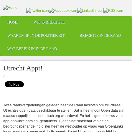
Skip to main content
HOME
WIE IS BRECHTJE
Main menu
WAAROM IK IN DE POLITIEK ZIT
BRECHTJE IN DE RAAD
WAT BEREIK IK IN DE RAAD
Utrecht Appt!
Twee raadsvergaderingen geleden heeft de Raad besloten om structureel
Utrechtse open data beschikbaar te stellen. Dat is heel mooi! Open data zijn
maatschappeijk en economisch erg waardevol. En het is goed nieuws voor
app-ontwikkelaars en -gebruikers. Tijdens het slotdebat van de de
begrotingsbehandeling gister heeft de wethouder op vraag van GroenLinks
toegezegd om samen met de Economic Board Utrecht een wedstrijd te