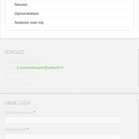
Nieuws
Opiniestukken
Anderen over mij
CONTACT
Brechtje Paardekooper
e-mail:
b.paardekooper@utrecht.nl
Gemeente Utrecht
Postbus 16200
3500 CE Utrecht
USER LOGIN
Gebruikersnaam
*
Wachtwoord
*