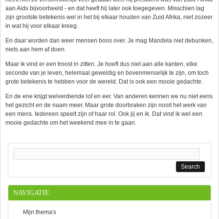
aan Aids bijvoorbeeld - en dat heeft hij later ook toegegeven. Misschien lag
zijn grootste betekenis wel in het bij elkaar houden van Zuid Afrika, niet zozeer
in wat hij voor elkaar kreeg.
En daar worden dan weer mensen boos over. Je mag Mandela niet debunken,
niets aan hem af doen.
Maar ik vind er een troost in zitten. Je hoeft dus niet aan alle kanten, elke
seconde van je leven, helemaal geweldig en bovenmenselijk te zijn, om toch
grote betekenis te hebben voor de wereld. Dat is ook een mooie gedachte.
En de ene krijgt welverdiende lof en eer. Van anderen kennen we nu niet eens
het gezicht en de naam meer. Maar grote doorbraken zijn nooit het werk van
een mens. Iedereen speelt zijn of haar rol. Ook jij en ik. Dat vind ik wel een
mooie gedachte om het weekend mee in te gaan.
Search form
NAVIGATIE
Mijn thema's