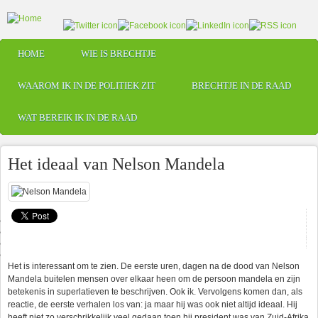
Skip to main content
HOME
WIE IS BRECHTJE
Main menu
WAAROM IK IN DE POLITIEK ZIT
BRECHTJE IN DE RAAD
WAT BEREIK IK IN DE RAAD
Het ideaal van Nelson Mandela
Het is interessant om te zien. De eerste uren, dagen na de dood van Nelson
Mandela buitelen mensen over elkaar heen om de persoon mandela en zijn
betekenis in superlatieven te beschrijven. Ook ik. Vervolgens komen dan, als
reactie, de eerste verhalen los van: ja maar hij was ook niet altijd ideaal. Hij
heeft niet zo verschrikkelijk veel gedaan toen hij president was van Zuid-Afrika